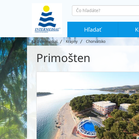
co
hledáte
Hľadať
K
Intermedial
Krajiny
Chorvátsko
Primošten