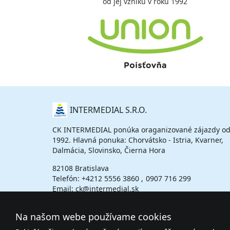
od jej vzniku v roku 1992
O
INTERMEDIAL S.R.O.
NÁS
CK INTERMEDIAL ponúka oraganizované zájazdy od
1992. Hlavná ponuka: Chorvátsko - Istria, Kvarner,
Dalmácia, Slovinsko, Čierna Hora
82108 Bratislava
Telefón:
+4212 5556 3860
0907 716 299
Email: ck@intermedial.sk
Na našom webe používame cookies