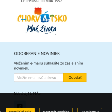
Chorvátska od roku 1992
ODOBERANIE NOVINIEK
Vložením e-mailu súhlasíte zo zasielaním
noviniek.
SLEDUJTE NÁS
Povoliť všetko
Nastavit cookies
Odmietnuť