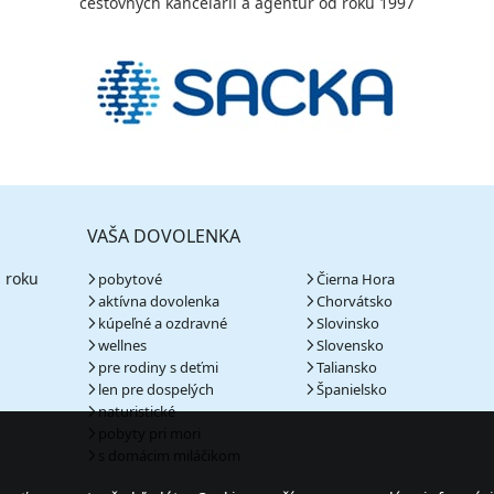
cestovných kancelárií a agentúr od roku 1997
VAŠA DOVOLENKA
 roku
pobytové
Čierna Hora
aktívna dovolenka
Chorvátsko
kúpeľné a ozdravné
Slovinsko
wellnes
Slovensko
pre rodiny s deťmi
Taliansko
len pre dospelých
Španielsko
naturistické
pobyty pri mori
s domácim miláčikom