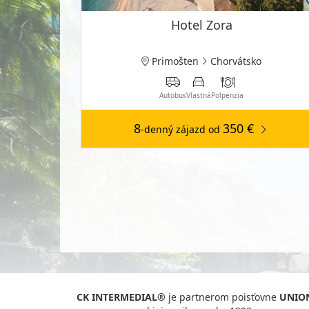
Hotel Zora
Primošten
Chorvátsko
Autobus
Vlastná
Polpenzia
8
350 €
-denný zájazd
od
CK INTERMEDIAL®
je partnerom poisťovne
UNIO