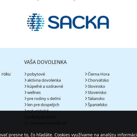
VAŠA DOVOLENKA
 roku
pobytové
Čierna Hora
aktívna dovolenka
Chorvátsko
kúpeľné a ozdravné
Slovinsko
wellnes
Slovensko
pre rodiny s deťmi
Taliansko
len pre dospelých
Španielsko
naturistické
pobyty pri mori
s domácim miláčikom
ať presne to, čo hľadáte. Cookies využívame na analýzu informáci