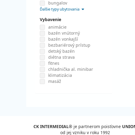
bungalov
Ďalšie typy ubytovania
Vybavenie
animácie
bazén vnútorný
bazén vonkajší
bezbariérový prístup
detský bazén
diétna strava
fitnes
chladnička al. minibar
klimatizácia
masáž
CK INTERMEDIAL®
je partnerom poisťovne
UNIO
od jej vzniku v roku 1992