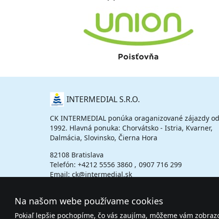
O
INTERMEDIAL S.R.O.
NÁS
CK INTERMEDIAL ponúka oraganizované zájazdy od
1992. Hlavná ponuka: Chorvátsko - Istria, Kvarner,
Dalmácia, Slovinsko, Čierna Hora
82108 Bratislava
Telefón:
+4212 5556 3860
0907 716 299
Email: ck@intermedial.sk
Na našom webe používame cookies
Pokiaľ lepšie pochopíme, čo vás zaujíma, môžeme vám zobrazov