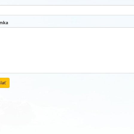
mka
lať