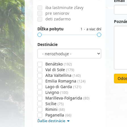
Email
iba lastminute zľavy
pre seniorov
deti zadarmo
Pozná
Dĺžka pobytu
1
a viac dní
Destinácie
Benátsko
(192)
Val di Sole
(179)
Alta Valtellina
(140)
Odos
Emilia Romagna
(124)
Lago di Garda
(121)
Livigno
(100)
Marilleva-Folgarida
(80)
Sicílie
(75)
Rimini
(68)
Paganella
(66)
Ďalšie destinácie