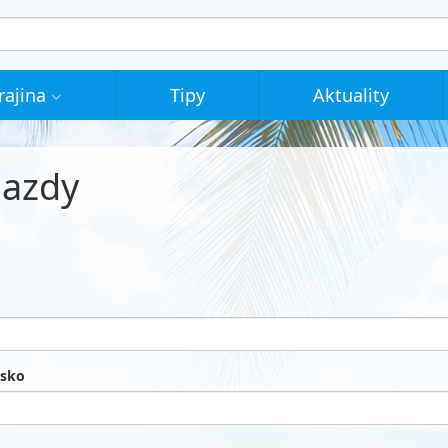
rajina
Tipy
Aktuality
jazdy
isko