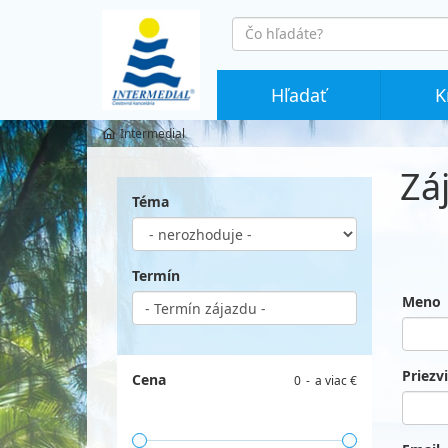
co
hledáte
Hľadať
K
Intermedial
Zá
Téma
Termín
Meno
Priezv
Cena
0
a viac €