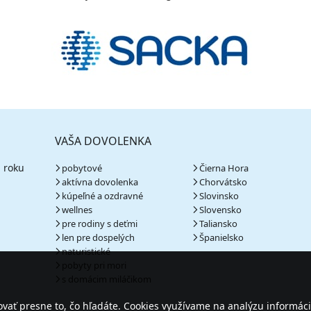
VAŠA DOVOLENKA
 roku
pobytové
Čierna Hora
aktívna dovolenka
Chorvátsko
kúpeľné a ozdravné
Slovinsko
wellnes
Slovensko
pre rodiny s deťmi
Taliansko
len pre dospelých
Španielsko
naturistické
pobyty pri mori
s domácim miláčikom
ať presne to, čo hľadáte. Cookies využívame na analýzu informáci