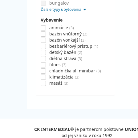
bungalov
Ďalšie typy ubytovania
Vybavenie
animácie
(3)
bazén vnútorný
(2)
bazén vonkajší
(3)
bezbariérový prístup
(1)
detský bazén
(2)
diétna strava
(3)
fitnes
(3)
chladnička al. minibar
(3)
klimatizácia
(3)
masáž
(3)
CK INTERMEDIAL®
je partnerom poisťovne
UNIO
od jej vzniku v roku 1992