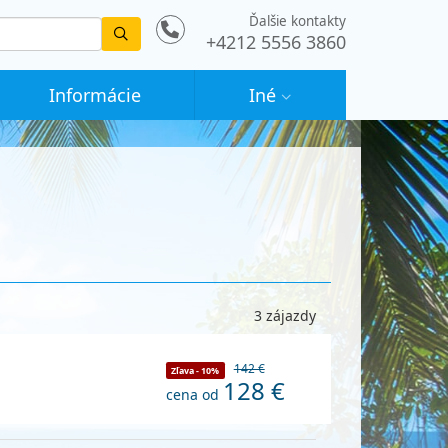
Ďalšie kontakty
Vyhledat
+4212 5556 3860
Informácie
Iné
3 zájazdy
142 €
Zľava - 10%
128 €
cena od