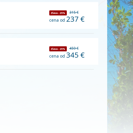
315 €
Zľava - 25%
237 €
cena od
459 €
Zľava - 25%
345 €
cena od