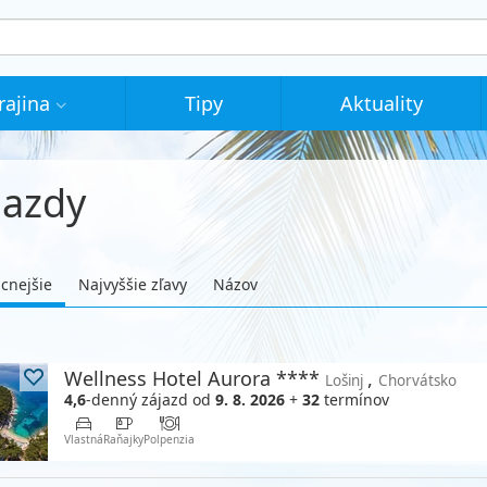
rajina
Tipy
Aktuality
jazdy
acnejšie
Najvyššie zľavy
Názov
Wellness Hotel Aurora ****
,
Lošinj
Chorvátsko
4,6
-denný zájazd
od
9. 8. 2026
+
32
termínov
Vlastná
Raňajky
Polpenzia