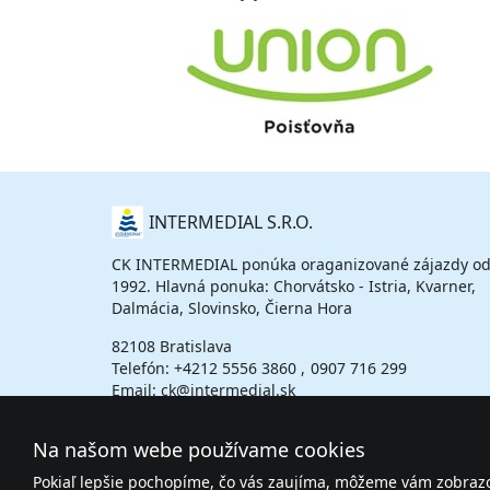
O
INTERMEDIAL S.R.O.
NÁS
CK INTERMEDIAL ponúka oraganizované zájazdy od
1992. Hlavná ponuka: Chorvátsko - Istria, Kvarner,
Dalmácia, Slovinsko, Čierna Hora
82108 Bratislava
Telefón:
+4212 5556 3860
0907 716 299
Email: ck@intermedial.sk
Na našom webe používame cookies
Pokiaľ lepšie pochopíme, čo vás zaujíma, môžeme vám zobrazov