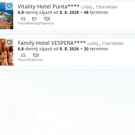
Vitality Hotel Punta****
,
Lošinj
Chorvátsko
6,8
-denný zájazd
od
8. 8. 2026
+
48
termínov
Vlastná
Raňajky
Polpenzia
Family Hotel VESPERA****
,
Lošinj
Chorvátsko
6,8
-denný zájazd
od
8. 8. 2026
+
20
termínov
Vlastná
Polpenzia