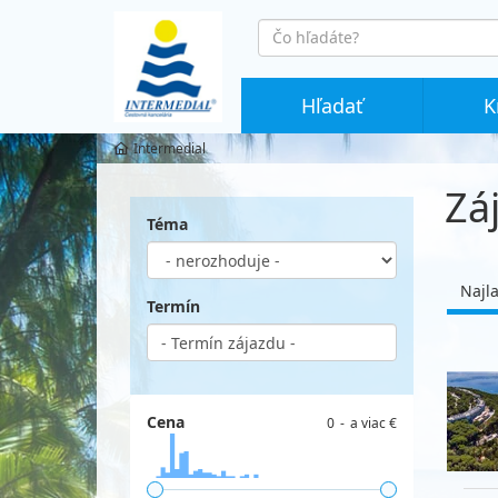
co
hledáte
Hľadať
K
Intermedial
Zá
Téma
Najl
Termín
Cena
0
a viac €