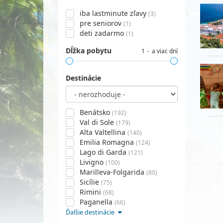
iba lastminute zľavy
(3)
pre seniorov
(1)
deti zadarmo
(1)
Dĺžka pobytu
1
a viac dní
Destinácie
Benátsko
(192)
Val di Sole
(179)
Alta Valtellina
(140)
Emilia Romagna
(124)
Lago di Garda
(121)
Livigno
(100)
Marilleva-Folgarida
(80)
Sicílie
(75)
Rimini
(68)
Paganella
(66)
Ďalšie destinácie